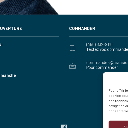
OUVERTURE
COMMANDER
di
(450) 632-8116
Textez vos command
commandes@mansion
Pour commander
dimanche
Pour offrir 
cookies pour
ces technol
navigation ou
consentement
Ac