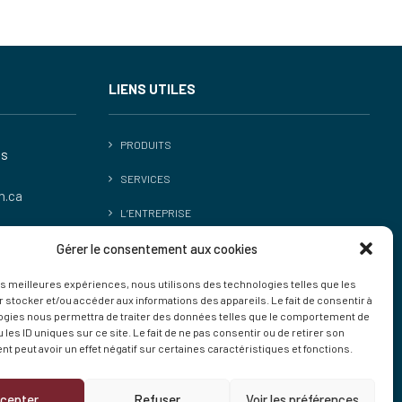
LIENS UTILES
PRODUITS
es
SERVICES
.ca
L’ENTREPRISE
Gérer le consentement aux cookies
NOTRE ÉQUIPE
CONTACT
les meilleures expériences, nous utilisons des technologies telles que les
 stocker et/ou accéder aux informations des appareils. Le fait de consentir à
ogies nous permettra de traiter des données telles que le comportement de
 les ID uniques sur ce site. Le fait de ne pas consentir ou de retirer son
 peut avoir un effet négatif sur certaines caractéristiques et fonctions.
cepter
Refuser
Voir les préférences