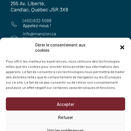
255 Av. Liberté,
Candiac, Québec J5R 3X8
(450) 632-5088
Appelez-nous !
info@mansion.ca
Nous écrire
Gérer le consentement aux
cookies
COMMANDER
Pour offrir les meilleures expériences, nous utilisons des technologies
telles que les cookies pour stocker et/ou accéder aux informations des
appareils. Le fait de consentir à ces technologies nous permettra de traiter
450 632-8116
des données telles que le comportement de navigation ou les ID uniques
Textez vos commandes
sur ce site. Le fait de ne pas consentir ou de retirer son consentement
peut avoir un effet négatif sur certaines caractéristiques et fonctions.
commandes@mansion.ca
Pour commander
Accepter
Refuser
© 2026 Les Distributions Alimentaires Mansion Inc. |
Voir les préférences