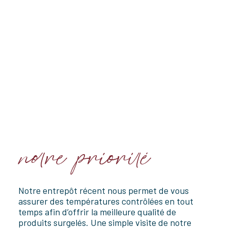
surgelés
Bonbon collections
À propos
Notre équipe
La préservation de vos
produits surgelés est
COMMANDER
notre priorité
Notre entrepôt récent nous permet de vous
assurer des températures contrôlées en tout
temps afin d’offrir la meilleure qualité de
produits surgelés. Une simple visite de notre